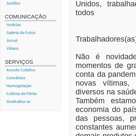
Unidos, trabalh
Jurídico
todos
COMUNICAÇÃO
Notícias
Galeria de Fotos
Trabalhadores(as
Jornal
Vídeos
Não é novidad
SERVIÇOS
momentos de gra
Acordo Coletivo
conta da pandemi
Convênios
novas vítimas,
Homogolação
diversos na saúd
Colônia de Férias
Também estamo
Sindicaliza-se
economia do país
das pessoas, p
constantes aumen
demais produtos e